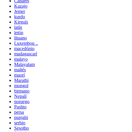
Canarés
Kazajo
Jemer
kurdo
Kirguís
latín
letón
lituano
Luxembou ..
macedónio
madagascarí
malayo
Malayalam
maltés
maorí
Marathi
mongol
birmano
Nepalí
noruego
Pashto
persa
punjabi
serbio
Sesotho