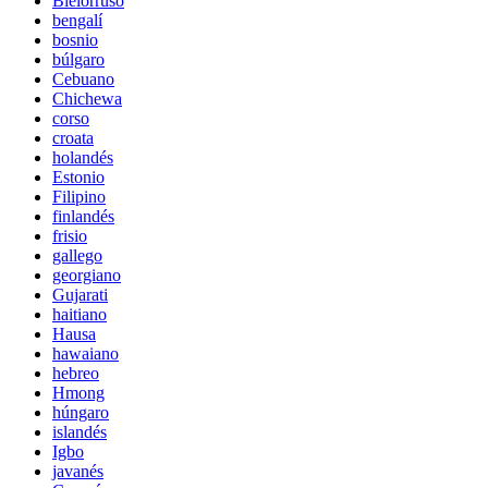
Bielorruso
bengalí
bosnio
búlgaro
Cebuano
Chichewa
corso
croata
holandés
Estonio
Filipino
finlandés
frisio
gallego
georgiano
Gujarati
haitiano
Hausa
hawaiano
hebreo
Hmong
húngaro
islandés
Igbo
javanés