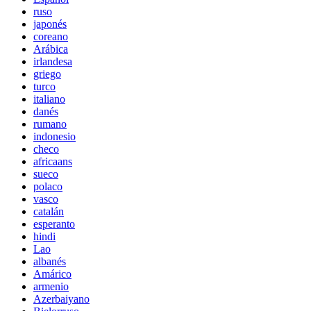
ruso
japonés
coreano
Arábica
irlandesa
griego
turco
italiano
danés
rumano
indonesio
checo
africaans
sueco
polaco
vasco
catalán
esperanto
hindi
Lao
albanés
Amárico
armenio
Azerbaiyano